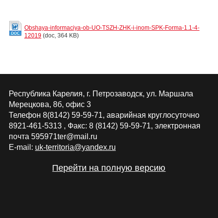
Obshaya-informaciya-ob-UO-TSZH-ZHK-i-inom-SPK-Forma-1.1-4-
12019
(doc, 364 KB)
Республика Карелия, г. Петрозаводск, ул. Маршала
Мерецкова, 8б, офис 3
Телефон 8(8142) 59-59-71, аварийная круглосуточно
8921-461-5313 , Факс: 8 (8142) 59-59-71, электронная
почта 595971ter@mail.ru
E-mail:
uk-territoria@yandex.ru
Перейти на полную версию